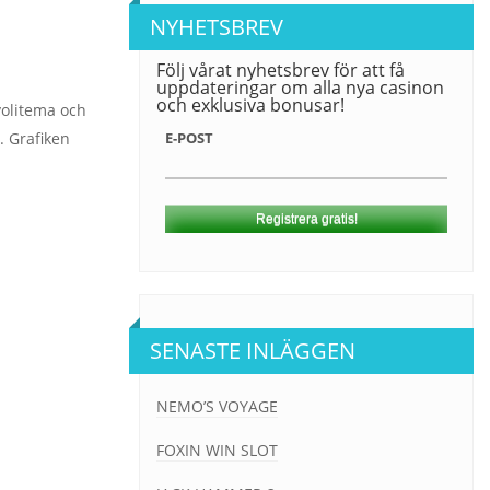
NYHETSBREV
Följ vårat nyhetsbrev för att få
uppdateringar om alla nya casinon
och exklusiva bonusar!
volitema och
E-POST
 Grafiken
SENASTE INLÄGGEN
NEMO’S VOYAGE
FOXIN WIN SLOT