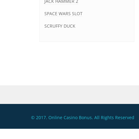
JACK HAMMER 2
SPACE WARS SLOT
SCRUFFY DUCK
© 2017. Online Casino Bonus. All Rights Reserved