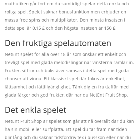
matbutiken går fort om du samtidigt spelar detta enkla och
roliga spel. Spelet saknar bonusfunktion men erbjuder en
massa free spins och multiplikator. Den minsta insatsen i
detta spel är 0,15 £ och den högsta insatsen är 150 £.
Den fruktiga spelautomaten
NetEnt spelet för alla över 18 år som önskar ett enkelt och
trevligt spel med glada melodislingor när vinsterna ramlar in.
Frukter, siffror och bokstäver samsas i detta spel med goda
chanser att vinna. Ett klassiskt spel där fokus är enkelhet,
lättsamhet och lättillgänglighet. Tänk dig en fruktaffär med
glada färger och god frukter, där har du NetEnt Fruit Shop.
Det enkla spelet
NetEnt Fruit Shop är spelet som går att nå överallt där du kan
ha sin mobil eller surfplatta. Ett spel du tar fram när tiden
blir lång och du saknar tidsfördriv tex i busskön eller när du