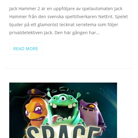
Jack Hammer 2 är en uppföljare av spelautomaten Jack
Hammer från den svenska speltillverkaren NetEnt. Spelet
bjuder på ett glamoröst tecknat serietema som följer
privatdetektiven Jack. Den här gången har…
READ MORE